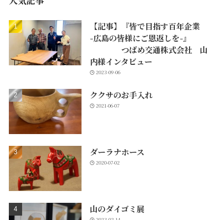
人気記事
【記事】『皆で目指す百年企業
-広島の皆様にご恩返しを-』
つばめ交通株式会社 山
内様インタビュー
2023-09-06
ククサのお手入れ
2021-06-07
ダーラナホース
2020-07-02
山のダイゴミ展
2023-02-14