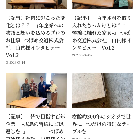
【記事】社内に起こった変
【記事】『百年木材を取り
化とは？？ -百年企業への
入れたきっかけとは？！-
物語と想いを込めるプロの
琴線に触れた家具-』 つば
お仕事- つばめ交通株式会
め交通株式会社 山内様イ
社 山内様インタビュー
ンタビュー Vol.2
Vol.3
2023-09-08
2023-09-14
【記事】『皆で目指す百年
樹齢約300年のシオジで世
企業 -広島の皆様にご恩
界に一つだけの特別なテー
返しを-』 つばめ
ブルを
交通株式会社 山内様イン
2023-08-08