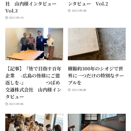
社 山内様インタビュー
ンタビュー Vol.2
Vol.3
2023-09-08
2023-09-14
【記事】『皆で目指す百年
樹齢約300年のシオジで世
企業 -広島の皆様にご恩
界に一つだけの特別なテー
返しを-』 つばめ
ブルを
交通株式会社 山内様イン
2023-08-08
タビュー
2023-09-06